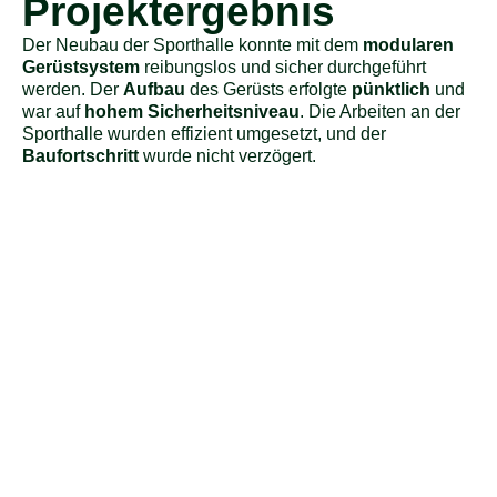
Projektergebnis
Der Neubau der Sporthalle konnte mit dem
modularen
Gerüstsystem
reibungslos und sicher durchgeführt
werden. Der
Aufbau
des Gerüsts erfolgte
pünktlich
und
war auf
hohem Sicherheitsniveau
. Die Arbeiten an der
Sporthalle wurden effizient umgesetzt, und der
Baufortschritt
wurde nicht verzögert.
Neubau
Maurer
Solaran
Mehrfamilienhaus
und
auf
Bremen
Dachdecker
dem
Bünde
Dach
Mehr
erfahren
Porta
Mehr
erfahren
Westfal