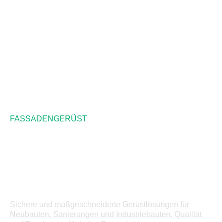
FASSADENGERÜST
Gerüstbau für
Sporthalle
Stemwede
Sichere und maßgeschneiderte Gerüstlösungen für
Neubauten, Sanierungen und Industriebauten. Qualität